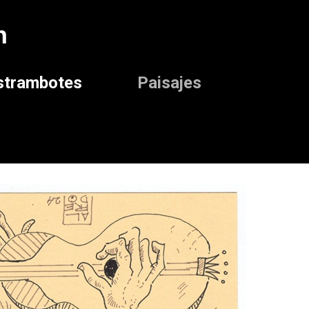
n
strambotes
Paisajes